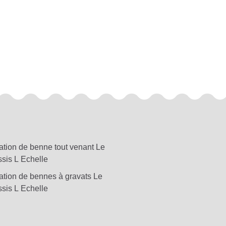
ation de benne tout venant Le
ssis L Echelle
ation de bennes à gravats Le
ssis L Echelle